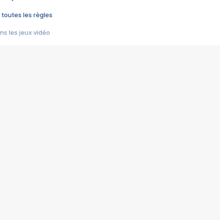
 toutes les règles
s les jeux vidéo
us choquant de Rockstar ? - Le scandale BULLY
e plus moche de Steam
du RÊVE tourne au CAUCHEMAR
pendant 8 heures
it… à tort
umiliés par un jeu vidéo
ire - Final Fantasy 8
ti un empire - Age of Empires
story DOFUS
tard, il crée l'un des pires jeux de tous les temps, MindsEye.